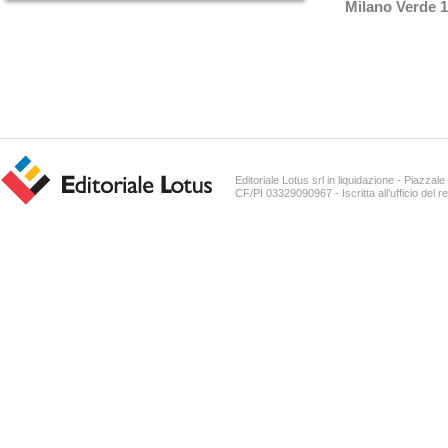
Milano Verde 
Editoriale Lotus srl in liquidazione - Piazz
CF/PI 03329090967 - Iscritta all’ufficio del r