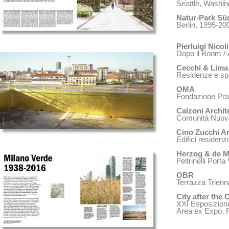
Seattle, Washin
Natur-Park Sü
Berlin, 1995-20
Pierluigi Nicol
Dopo il Boom /
Cecchi & Lima 
Residenze e spa
OMA
Fondazione Pra
Calzoni Archite
Comunità Nuov
Cino Zucchi Ar
Edifici residenz
Herzog & de 
Feltrinelli Port
OBR
Terrazza Trienn
City after the C
XXI Esposizione
Area ex Expo, 